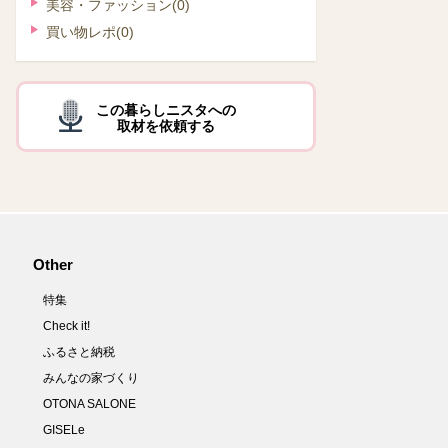
美容・ファッション
(0)
買い物レポ
(0)
この暮らしニスタへの
取材を依頼する
Other
特集
Check it!
ふるさと納税
みんなの家づくり
OTONA SALONE
GISELe