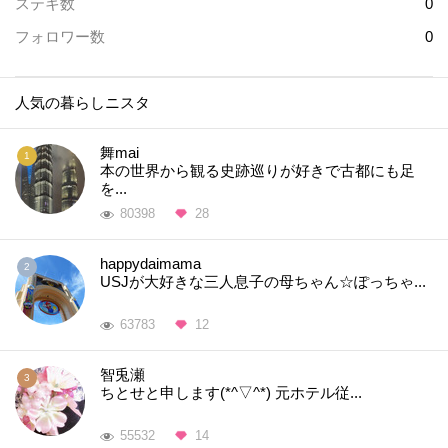
ステキ数
0
フォロワー数
0
人気の暮らしニスタ
舞mai
本の世界から観る史跡巡りが好きで古都にも足
を...
80398
28
happydaimama
USJが大好きな三人息子の母ちゃん☆ぽっちゃ...
63783
12
智兎瀬
ちとせと申します(*^▽^*) 元ホテル従...
55532
14