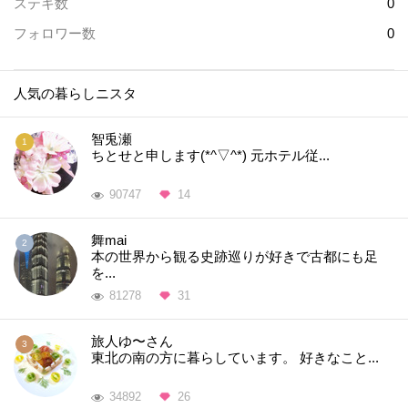
ステキ数
0
フォロワー数
0
人気の暮らしニスタ
智兎瀬
ちとせと申します(*^▽^*) 元ホテル従...
90747
14
舞mai
本の世界から観る史跡巡りが好きで古都にも足
を...
81278
31
旅人ゆ〜さん
東北の南の方に暮らしています。 好きなこと...
34892
26