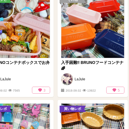
RUNOコンテナボックスでお弁
入手困難‼️ BRUNOフードコンテナ
🌈
LaJule
LaJule
3
5
09.02
7565
2019.09.02
13922
レポ
買い物レポ