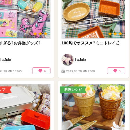
すぎる?お弁当グッズ?
100均でオススメ?ミニトレイ◡̉̈‪
LaJule
LaJule
4
5
04.28
13765
2019.04.28
2308
ップ
料理レシピ