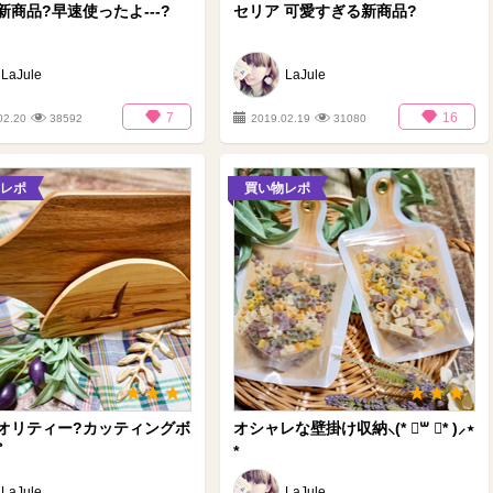
新商品?早速使ったよ---?
セリア 可愛すぎる新商品?
LaJule
LaJule
7
16
02.20
38592
2019.02.19
31080
レポ
買い物レポ
オリティー?カッティングボ
オシャレな壁掛け収納⸜(* ॑꒳ ॑* )⸝⋆
ﾟ
*
LaJule
LaJule