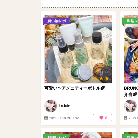
買い物レポ
料理レ
可愛い〜アメニティーボトル🌈
BRU
弁当🌈
LaJule
6
2020.01.18
1761
2019.
料理レシピ
料理レ