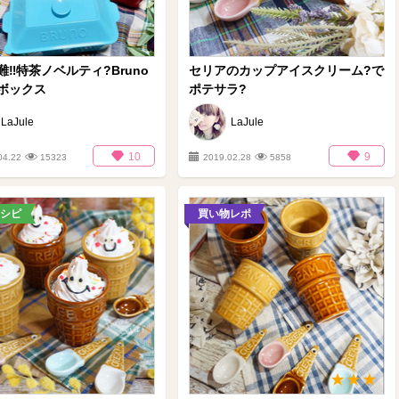
‼️特茶ノベルティ?Bruno
セリアのカップアイスクリーム?で
ボックス
ポテサラ?
LaJule
LaJule
10
9
04.22
15323
2019.02.28
5858
シピ
買い物レポ