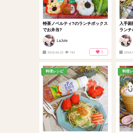
特茶ノベルティ?のランチボックス
入手困難
でお弁当?
ランチ
LaJule
5
2019.04.22
742
2019.
料理レシピ
料理レ