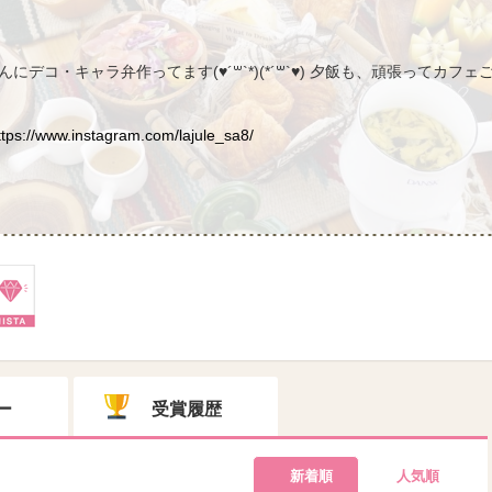
にデコ・キャラ弁作ってます(♥´꒳`*)(*´꒳`♥) 夕飯も、頑張ってカフェ
ttps://www.instagram.com/lajule_sa8/
ー
受賞履歴
新着順
人気順