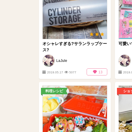
オシャレすぎる?サランラップケー
可愛い
ス?
LaJule
13
2019.05.17
5077
2019.
料理レシピ
ショ