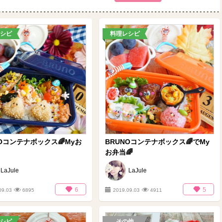
シピ
料理レシピ
NOコンテナボックス🌈Myお
BRUNOコンテナボックス🌈でMy
お弁当🌈
LaJule
LaJule
6
5
09.03
6895
2019.09.03
4911
シピ
その他