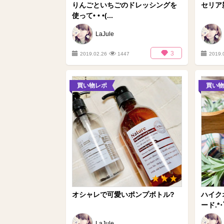
りんごといちごのドレッシングを
セリア
使って• • •(...
LaJule
3
2019.02.26
1447
2019.
買い物レポ
買い物
オシャレで可愛いポンプボトル?
ハイク
ード.*･
LaJule