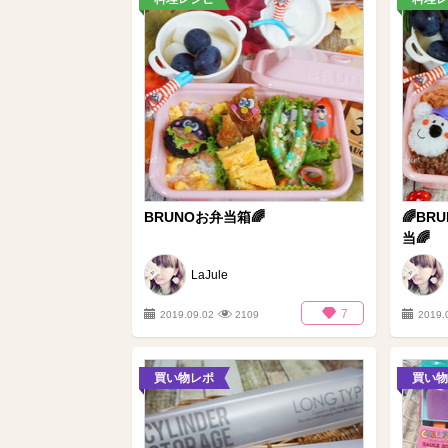
BRUNOお弁当箱🌈
🌈B
当🌈
LaJule
7
2019.09.02
2109
2019.
買い物レポ
買い物