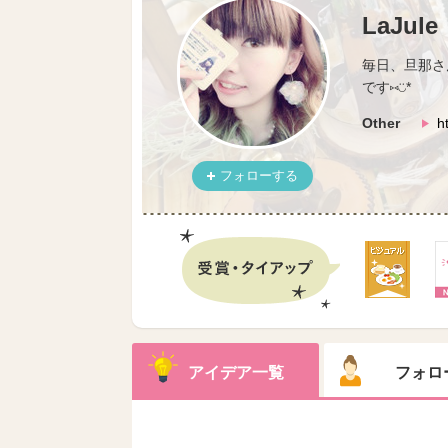
LaJule
毎日、旦那さん
です⑅︎◡̈︎*
Other
h
フォローする
アイデア一覧
フォロ