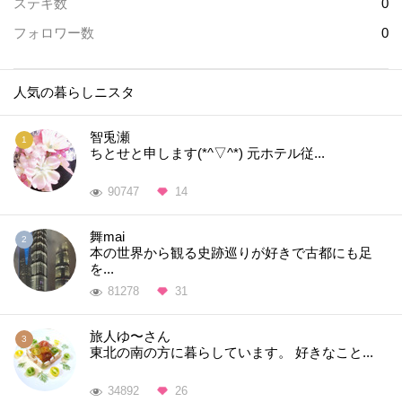
ステキ数
0
フォロワー数
0
人気の暮らしニスタ
智兎瀬
ちとせと申します(*^▽^*) 元ホテル従...
90747
14
舞mai
本の世界から観る史跡巡りが好きで古都にも足
を...
81278
31
旅人ゆ〜さん
東北の南の方に暮らしています。 好きなこと...
34892
26