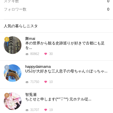
ステキ数
0
フォロワー数
0
人気の暮らしニスタ
舞mai
本の世界から観る史跡巡りが好きで古都にも足
を...
80862
30
happydaimama
USJが大好きな三人息子の母ちゃん☆ぽっちゃ...
71750
10
智兎瀬
ちとせと申します(*^▽^*) 元ホテル従...
31707
19