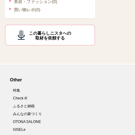
美容・ファッション
(0)
買い物レポ
(0)
この暮らしニスタへの
取材を依頼する
Other
特集
Check it!
ふるさと納税
みんなの家づくり
OTONA SALONE
GISELe