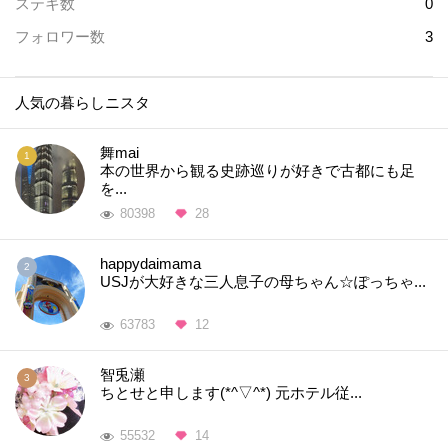
ステキ数
0
フォロワー数
3
人気の暮らしニスタ
舞mai
本の世界から観る史跡巡りが好きで古都にも足
を...
80398
28
happydaimama
USJが大好きな三人息子の母ちゃん☆ぽっちゃ...
63783
12
智兎瀬
ちとせと申します(*^▽^*) 元ホテル従...
55532
14