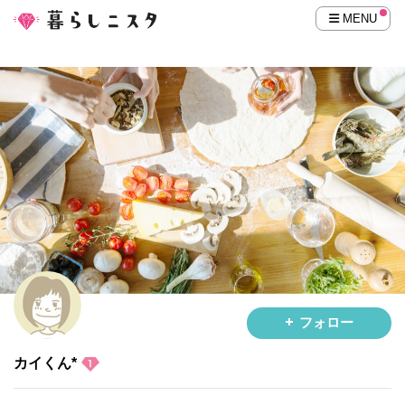
MENU
フォロー
カイくん*