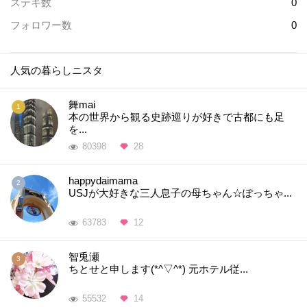
ステキ数
0
フォロワー数
0
人気の暮らしニスタ
舞mai
本の世界から観る史跡巡りが好きで古都にも足
を...
80398
28
happydaimama
USJが大好きな三人息子の母ちゃん☆ぽっちゃ...
63783
12
智兎瀬
ちとせと申します(*^▽^*) 元ホテル従...
55532
14