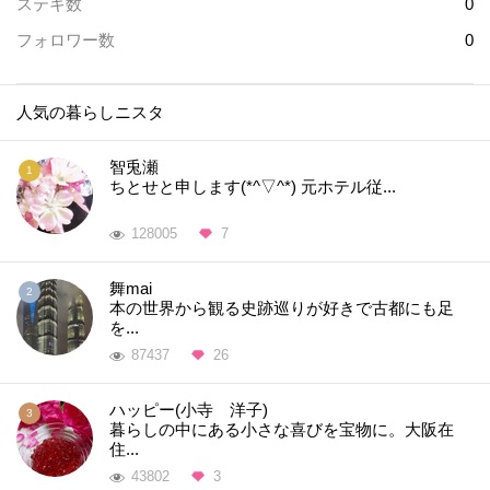
ステキ数
0
フォロワー数
0
人気の暮らしニスタ
智兎瀬
ちとせと申します(*^▽^*) 元ホテル従...
128005
7
舞mai
本の世界から観る史跡巡りが好きで古都にも足
を...
87437
26
ハッピー(小寺 洋子)
暮らしの中にある小さな喜びを宝物に。大阪在
住...
43802
3