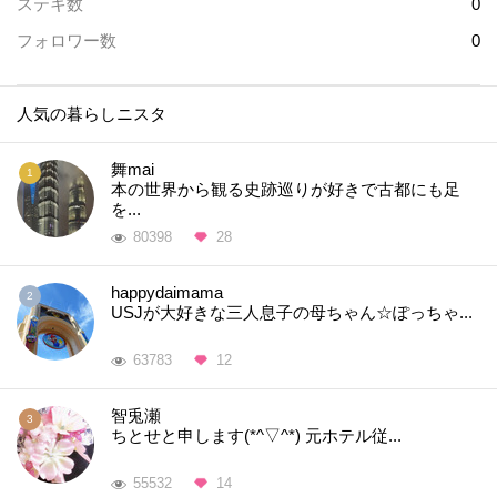
ステキ数
0
フォロワー数
0
人気の暮らしニスタ
舞mai
本の世界から観る史跡巡りが好きで古都にも足
を...
80398
28
happydaimama
USJが大好きな三人息子の母ちゃん☆ぽっちゃ...
63783
12
智兎瀬
ちとせと申します(*^▽^*) 元ホテル従...
55532
14