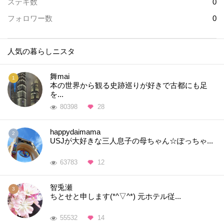
ステキ数
0
フォロワー数
0
人気の暮らしニスタ
舞mai
本の世界から観る史跡巡りが好きで古都にも足
を...
80398
28
happydaimama
USJが大好きな三人息子の母ちゃん☆ぽっちゃ...
63783
12
智兎瀬
ちとせと申します(*^▽^*) 元ホテル従...
55532
14