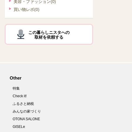
美容・ファッション
(0)
買い物レポ
(0)
この暮らしニスタへの
取材を依頼する
Other
特集
Check it!
ふるさと納税
みんなの家づくり
OTONA SALONE
GISELe