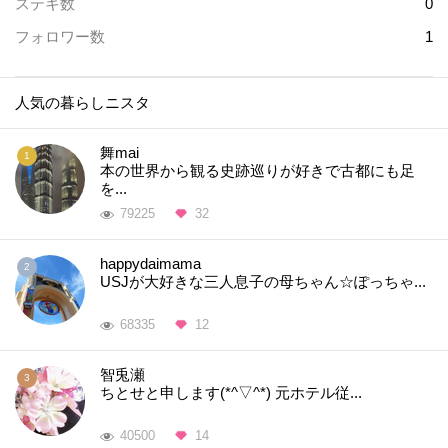
ステキ数
0
フォロワー数
1
人気の暮らしニスタ
舞mai
本の世界から観る史跡巡りが好きで古都にも足
を...
79225
32
happydaimama
USJが大好きな三人息子の母ちゃん☆ぽっちゃ...
68335
12
智兎瀬
ちとせと申します(*^▽^*) 元ホテル従...
40500
14