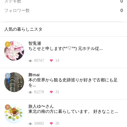
ステキ数
0
フォロワー数
0
人気の暮らしニスタ
智兎瀬
ちとせと申します(*^▽^*) 元ホテル従...
90747
14
舞mai
本の世界から観る史跡巡りが好きで古都にも足
を...
81278
31
旅人ゆ〜さん
東北の南の方に暮らしています。 好きなこと...
34892
26