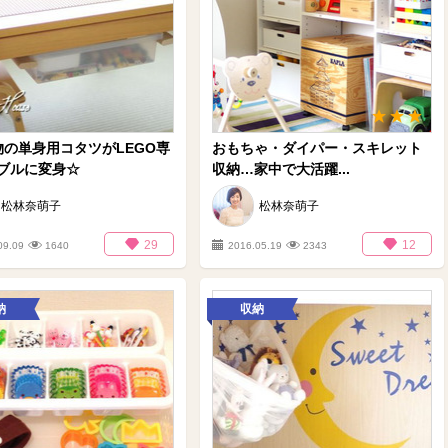
物の単身用コタツがLEGO専
おもちゃ・ダイパー・スキレット
ブルに変身☆
収納…家中で大活躍...
松林奈萌子
松林奈萌子
29
12
09.09
1640
2016.05.19
2343
納
収納