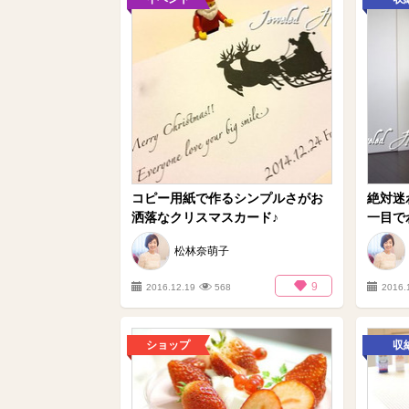
コピー用紙で作るシンプルさがお
絶対迷
洒落なクリスマスカード♪
一目でわ
松林奈萌子
9
2016.12.19
568
2016.
ショップ
収