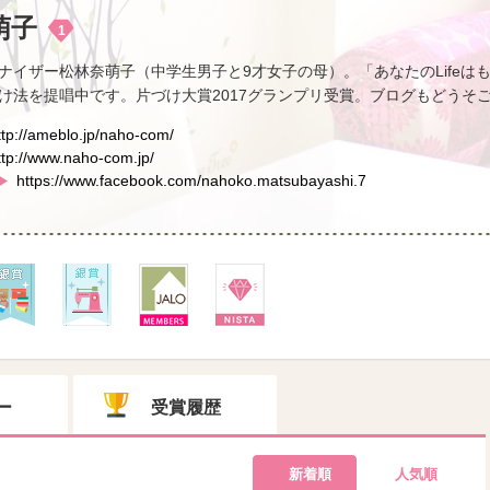
萌子
1
ナイザー松林奈萌子（中学生男子と9才女子の母）。「あなたのLifeは
け法を提唱中です。片づけ大賞2017グランプリ受賞。ブログもどうそ
ttp://ameblo.jp/naho-com/
ttp://www.naho-com.jp/
https://www.facebook.com/nahoko.matsubayashi.7
ー
受賞履歴
新着順
人気順