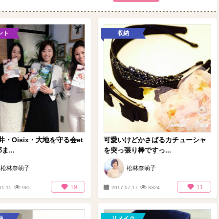
ント
収納
・Oisix・大地を守る会et
可愛いけどかさばるカチューシャ
ま...
を突っ張り棒ですっ...
松林奈萌子
松林奈萌子
19
11
01.15
985
2017.07.17
3324
納
リメイク