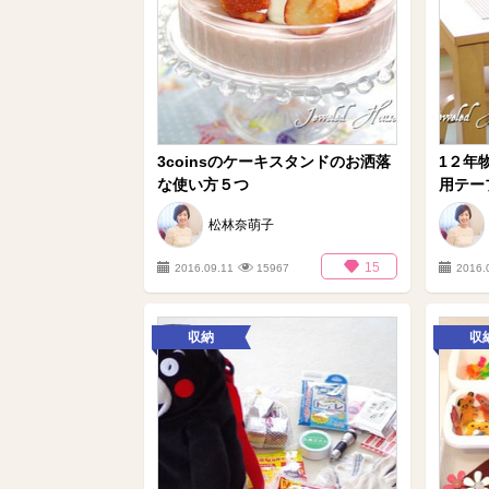
3coinsのケーキスタンドのお洒落
1２年
な使い方５つ
用テー
松林奈萌子
15
2016.09.11
15967
2016.
収納
収