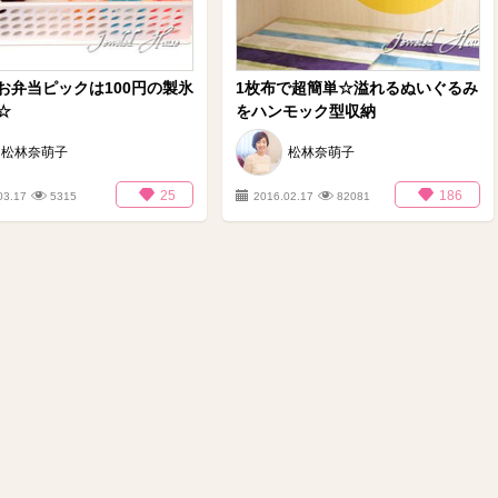
お弁当ピックは100円の製氷
1枚布で超簡単☆溢れるぬいぐるみ
☆
をハンモック型収納
松林奈萌子
松林奈萌子
25
186
03.17
5315
2016.02.17
82081