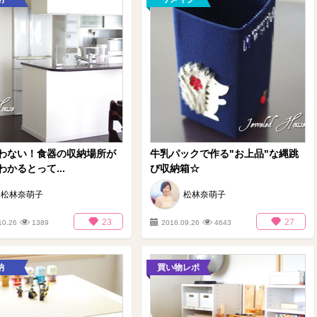
わない！食器の収納場所が
牛乳パックで作る"お上品"な縄跳
かるとって...
び収納箱☆
松林奈萌子
松林奈萌子
23
27
10.26
1389
2016.09.26
4643
納
買い物レポ