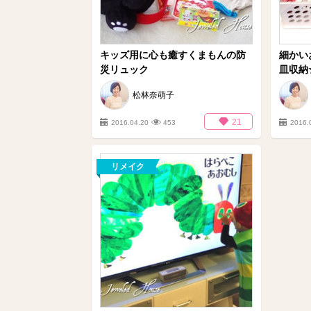
キッズ用に心も癒すくまもんの防
細かい
災リュック
皿収納
松林奈萌子
21
2016.04.20
453
2016.
リメイク