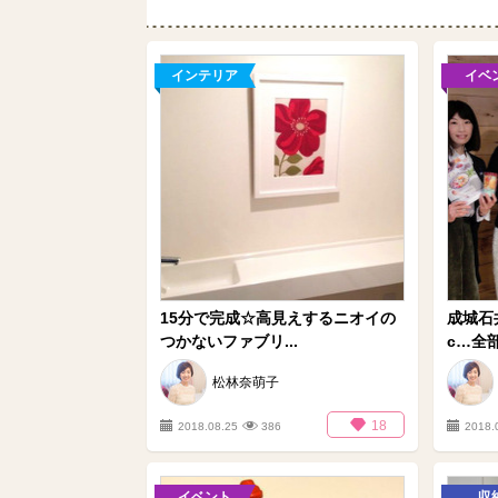
インテリア
イベ
15分で完成☆高見えするニオイの
成城石井
つかないファブリ...
c…全部
松林奈萌子
18
2018.08.25
386
2018.
イベント
収