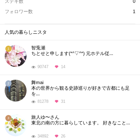
ステキ数
0
フォロワー数
1
人気の暮らしニスタ
智兎瀬
ちとせと申します(*^▽^*) 元ホテル従...
90747
14
舞mai
本の世界から観る史跡巡りが好きで古都にも足
を...
81278
31
旅人ゆ〜さん
東北の南の方に暮らしています。 好きなこと...
34892
26