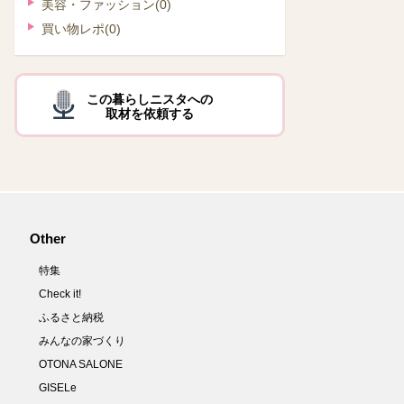
美容・ファッション
(0)
買い物レポ
(0)
この暮らしニスタへの
取材を依頼する
Other
特集
Check it!
ふるさと納税
みんなの家づくり
OTONA SALONE
GISELe