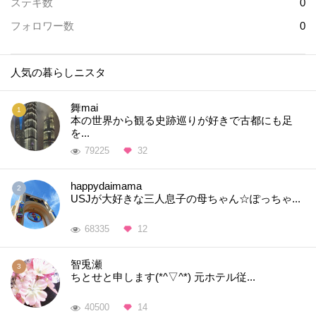
ステキ数
0
フォロワー数
0
人気の暮らしニスタ
舞mai
本の世界から観る史跡巡りが好きで古都にも足
を...
79225
32
happydaimama
USJが大好きな三人息子の母ちゃん☆ぽっちゃ...
68335
12
智兎瀬
ちとせと申します(*^▽^*) 元ホテル従...
40500
14