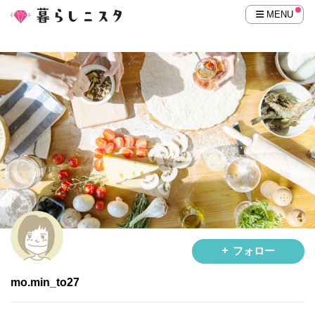
MENU
フォロー
mo.min_to27