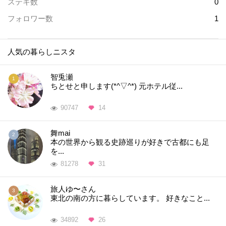
ステキ数
0
フォロワー数
1
人気の暮らしニスタ
智兎瀬
ちとせと申します(*^▽^*) 元ホテル従...
90747
14
舞mai
本の世界から観る史跡巡りが好きで古都にも足
を...
81278
31
旅人ゆ〜さん
東北の南の方に暮らしています。 好きなこと...
34892
26