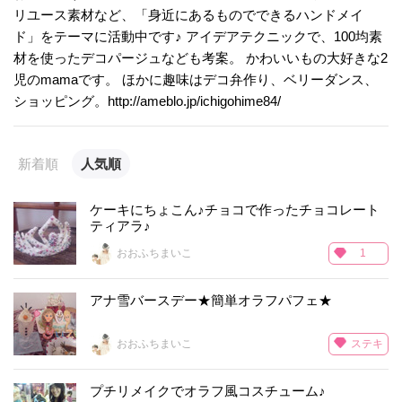
リユース素材など、「身近にあるものでできるハンドメイ
ド」をテーマに活動中です♪ アイデアテクニックで、100均素
材を使ったデコパージュなども考案。 かわいいもの大好きな2
児のmamaです。 ほかに趣味はデコ弁作り、ベリーダンス、
ショッピング。http://ameblo.jp/ichigohime84/
新着順
人気順
ケーキにちょこん♪チョコで作ったチョコレート
ティアラ♪
おおふちまいこ
1
アナ雪バースデー★簡単オラフパフェ★
ステキ
おおふちまいこ
プチリメイクでオラフ風コスチューム♪