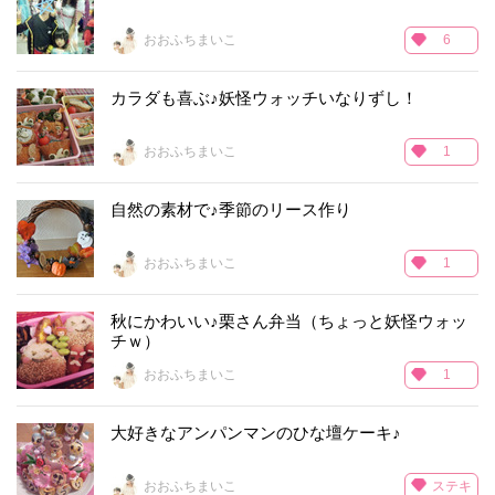
おおふちまいこ
6
カラダも喜ぶ♪妖怪ウォッチいなりずし！
おおふちまいこ
1
自然の素材で♪季節のリース作り
おおふちまいこ
1
秋にかわいい♪栗さん弁当（ちょっと妖怪ウォッ
チｗ）
おおふちまいこ
1
大好きなアンパンマンのひな壇ケーキ♪
ステキ
おおふちまいこ