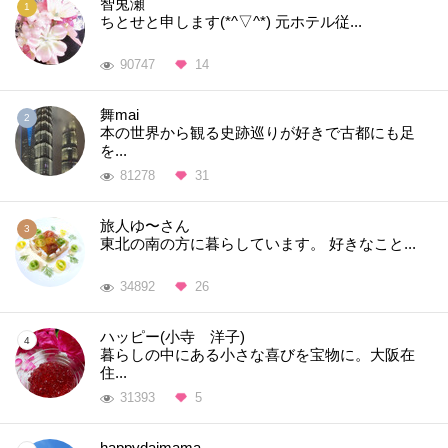
智兎瀬
ちとせと申します(*^▽^*) 元ホテル従...
90747
14
舞mai
本の世界から観る史跡巡りが好きで古都にも足
を...
81278
31
旅人ゆ〜さん
東北の南の方に暮らしています。 好きなこと...
34892
26
ハッピー(小寺 洋子)
暮らしの中にある小さな喜びを宝物に。大阪在
住...
31393
5
happydaimama