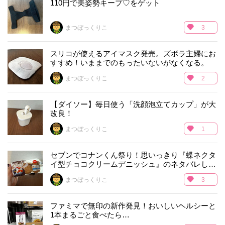
110円で美姿勢キープ♡をゲット
まつぼっくりこ
3
スリコが使えるアイマスク発売。ズボラ主婦にお
すすめ！いままでのもったいないがなくなる。
まつぼっくりこ
2
【ダイソー】毎日使う「洗顔泡立てカップ」が大
改良！
まつぼっくりこ
1
セブンでコナンくん祭り！思いっきり『蝶ネクタ
イ型チョコクリームデニッシュ』のネタバレしち
ゃいます！
まつぼっくりこ
3
ファミマで無印の新作発見！おいしいヘルシーと
1本まるごと食べたら…