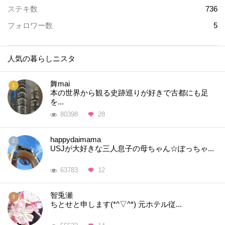
ステキ数
736
フォロワー数
5
人気の暮らしニスタ
舞mai
本の世界から観る史跡巡りが好きで古都にも足
を...
80398
28
happydaimama
USJが大好きな三人息子の母ちゃん☆ぽっちゃ...
63783
12
智兎瀬
ちとせと申します(*^▽^*) 元ホテル従...