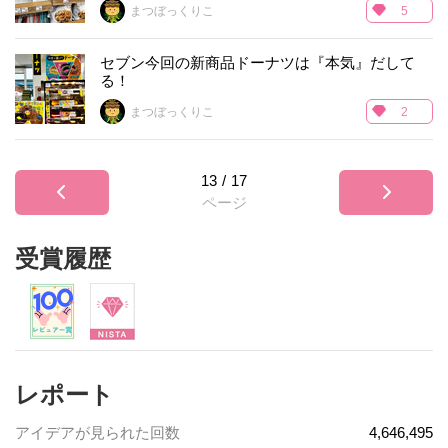
まつぼっくりこ
5
セブン今回の新商品ドーナツは『本気』だして
る！
まつぼっくりこ
2
13
/
17
ページ
受賞履歴
レポート
アイデアが見られた回数
4,646,495