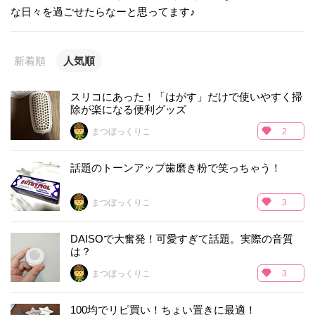
な日々を過ごせたらなーと思ってます♪
新着順
人気順
スリコにあった！「はがす」だけで使いやすく掃
除が楽になる便利グッズ
まつぼっくりこ
2
話題のトーンアップ歯磨き粉で笑っちゃう！
まつぼっくりこ
3
DAISOで大奮発！可愛すぎて話題。実際の音質
は？
まつぼっくりこ
3
100均でリピ買い！ちょい置きに最適！