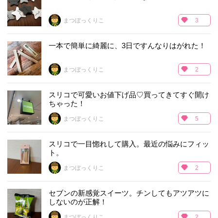
まつぼっくりこ
3
一本で簡単に綺麗に、3日ですんなりはがれた！
まつぼっくりこ
2
スリコで可愛いお値下げ品♡買ってきてすぐ開け
ちゃった！
まつぼっくりこ
5
スリコで一目惚れして購入。最近の悩みにフィッ
ト。
まつぼっくりこ
2
セブンの新感覚スイーツ。チンしてもアツアツに
しないのが正解！
まつぼっくりこ
2