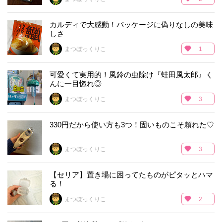
カルディで大感動！パッケージに偽りなしの美味
しさ
まつぼっくりこ
1
可愛くて実用的！風鈴の虫除け『蛙田風太郎』く
んに一目惚れ◎
まつぼっくりこ
3
330円だから使い方も3つ！固いものこそ頼れた♡
まつぼっくりこ
3
【セリア】置き場に困ってたものがピタッとハマ
る！
まつぼっくりこ
2