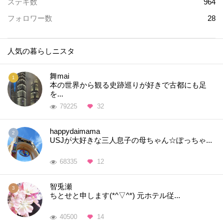
ステキ数
964
フォロワー数
28
人気の暮らしニスタ
舞mai
本の世界から観る史跡巡りが好きで古都にも足
を...
79225
32
happydaimama
USJが大好きな三人息子の母ちゃん☆ぽっちゃ...
68335
12
智兎瀬
ちとせと申します(*^▽^*) 元ホテル従...
40500
14