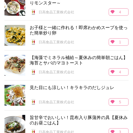
りモンスター～
日高食品工業株式会社
4
お子様と一緒に作れる！即席わかめスープを使っ
た簡単炒り卵
日高食品工業株式会社
1
【海藻でミネラル補給～夏休みの簡単朝ごはん】
海苔とサバのマヨトースト
日高食品工業株式会社
4
見た目にも涼しい！キラキラのだしジュレ
日高食品工業株式会社
5
旨甘辛でおいしい！昆布入り豚蒲丼の具【夏休み
のお昼ごはん】
日高食品工業株式会社
3