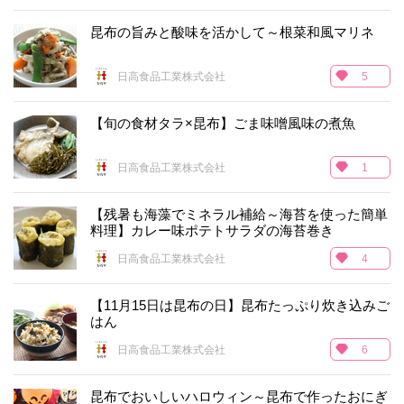
昆布の旨みと酸味を活かして～根菜和風マリネ
日高食品工業株式会社
5
【旬の食材タラ×昆布】ごま味噌風味の煮魚
日高食品工業株式会社
1
【残暑も海藻でミネラル補給～海苔を使った簡単
料理】カレー味ポテトサラダの海苔巻き
日高食品工業株式会社
4
【11月15日は昆布の日】昆布たっぷり炊き込みご
はん
日高食品工業株式会社
6
昆布でおいしいハロウィン～昆布で作ったおにぎ