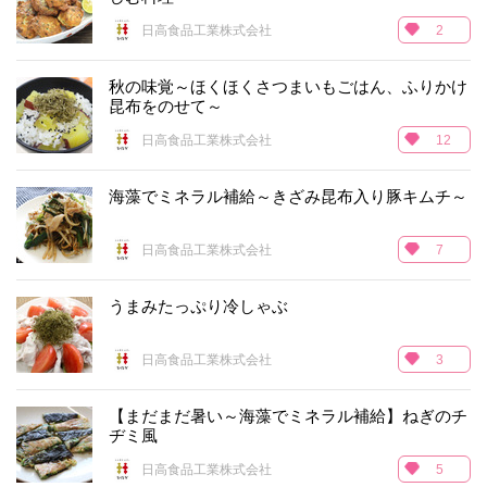
日高食品工業株式会社
2
秋の味覚～ほくほくさつまいもごはん、ふりかけ
昆布をのせて～
日高食品工業株式会社
12
海藻でミネラル補給～きざみ昆布入り豚キムチ～
日高食品工業株式会社
7
うまみたっぷり冷しゃぶ
日高食品工業株式会社
3
【まだまだ暑い～海藻でミネラル補給】ねぎのチ
ヂミ風
日高食品工業株式会社
5