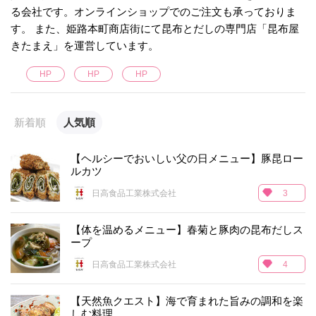
る会社です。オンラインショップでのご注文も承っておりま
す。 また、姫路本町商店街にて昆布とだしの専門店「昆布屋
きたまえ」を運営しています。
HP
HP
HP
新着順
人気順
【ヘルシーでおいしい父の日メニュー】豚昆ロー
ルカツ
日高食品工業株式会社
3
【体を温めるメニュー】春菊と豚肉の昆布だしス
ープ
日高食品工業株式会社
4
【天然魚クエスト】海で育まれた旨みの調和を楽
しむ料理