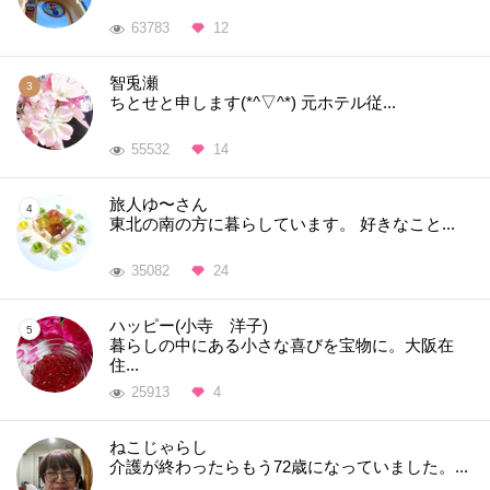
63783
12
智兎瀬
ちとせと申します(*^▽^*) 元ホテル従...
55532
14
旅人ゆ〜さん
東北の南の方に暮らしています。 好きなこと...
35082
24
ハッピー(小寺 洋子)
暮らしの中にある小さな喜びを宝物に。大阪在
住...
25913
4
ねこじゃらし
介護が終わったらもう72歳になっていました。...