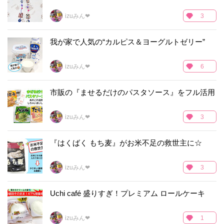
izuみん❤
3
我が家で人気の“カルピス＆ヨーグルトゼリー”
izuみん❤
6
市販の『ませるだけのパスタソース』をフル活用
izuみん❤
3
『はくばく もち麦』がお米不足の救世主に☆
izuみん❤
3
Uchi café 盛りすぎ！プレミアム ロールケーキ
izuみん❤
1