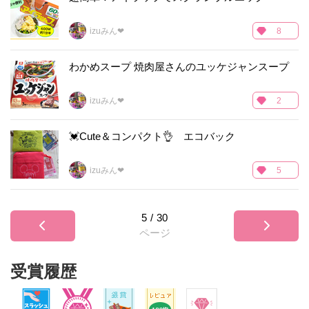
izuみん❤
8
わかめスープ 焼肉屋さんのユッケジャンスープ
izuみん❤
2
💓Cute＆コンパクト👌 エコバック
izuみん❤
5
5
/
30
ページ
受賞履歴