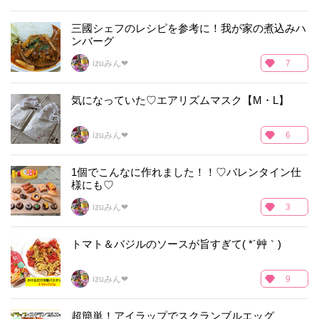
三國シェフのレシピを参考に！我が家の煮込みハ
ンバーグ
izuみん❤
7
気になっていた♡エアリズムマスク【M・L】
izuみん❤
6
1個でこんなに作れました！！♡バレンタイン仕
様にも♡
izuみん❤
3
トマト＆バジルのソースが旨すぎて( *´艸｀)
izuみん❤
9
超簡単！アイラップでスクランブルエッグ