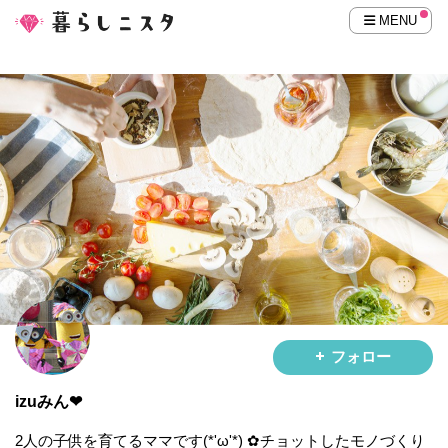
MENU
フォロー
izuみん❤
2人の子供を育てるママです(*'ω'*) ✿チョットしたモノづくり