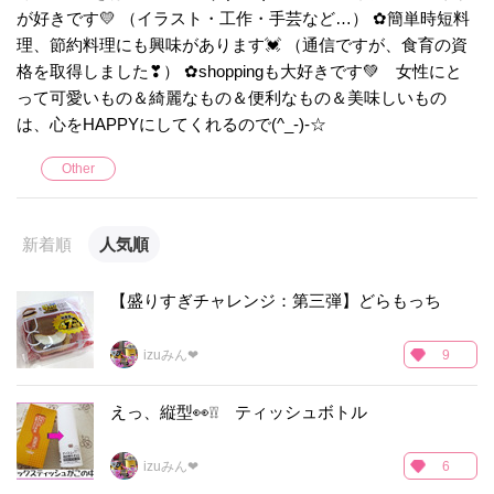
が好きです💛 （イラスト・工作・手芸など…） ✿簡単時短料
理、節約料理にも興味があります💓 （通信ですが、食育の資
格を取得しました❣） ✿shoppingも大好きです💚 女性にと
って可愛いもの＆綺麗なもの＆便利なもの＆美味しいもの
は、心をHAPPYにしてくれるので(^_-)-☆
Other
新着順
人気順
【盛りすぎチャレンジ：第三弾】どらもっち
izuみん❤
9
えっ、縦型👀❕❕ ティッシュボトル
izuみん❤
6