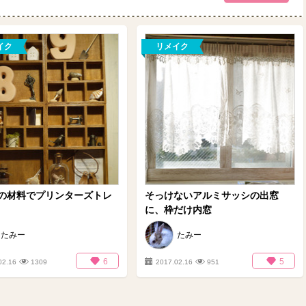
イク
リメイク
の材料でプリンターズトレ
そっけないアルミサッシの出窓
に、枠だけ内窓
たみー
たみー
6
5
02.16
1309
2017.02.16
951