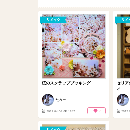
リメイク
リメ
桜のスクラップブッキング
セリア
イ
たみー
7
2017.04.06
1847
2017.
リメイク