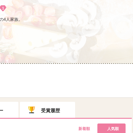
1
の4人家族。
ー
受賞履歴
新着順
人気順