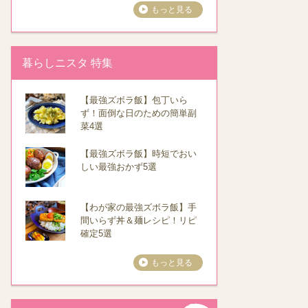
もっと見る
暮らしニスタ 特集
【最強ズボラ飯】包丁いら
ず！面倒な日のための簡単副
菜4選
【最強ズボラ飯】時短でおい
しい最強おかず5選
【わが家の最強ズボラ飯】手
間いらず丼＆麺レシピ！リピ
確定5選
もっと見る