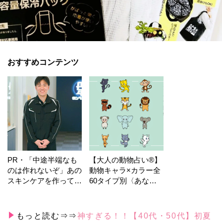
おすすめコンテンツ
PR・「中途半端なも
【大人の動物占い®】
のは作れないぞ」あの
動物キャラ×カラー全
スキンケアを作ってい
60タイプ別〈あなた
る工場の舞台裏！
の運勢〉は？
もっと読む⇒⇒
神すぎる！！【40代・50代】初夏