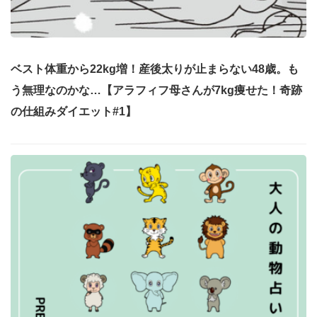
ベスト体重から22kg増！産後太りが止まらない48歳。も
う無理なのかな…【アラフィフ母さんが7kg痩せた！奇跡
の仕組みダイエット#1】