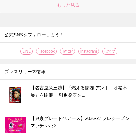
24.
シャツについた口紅汚れ。一番ラクに落ちるのはどの方法？
もっと見る
25.
種が出てこない！サラダにぴったりのトマトの切り方
26.
「折りたたみレタス」で具がこぼれない極厚サンドイッチの出来上がり！
27.
果汁がガッツリ2倍しぼれる！レモンの切り方はこれだ！！
公式SNSをフォローしよう！
28.
〇〇するだけでグレープフルーツの硬い皮がつるんとむけた！【やってみた】
29.
なす料理が【事前レンチン】で、時短・節約・ヘルシーに！【やってみた】
LINE
Facebook
Twitter
instagram
はてブ
30.
たった2分放置で！？お店の【焼き立てクロワッサン】が味わえる【やってみた】
31.
なすは余ったらすぐに【まるごと冷凍】が正解？！〈やってみた〉
プレスリリース情報
32.
【レモンのワックス】がきれいに落とせる簡単ワザ！〈やってみた〉
33.
伸びない＆固まらない！「そうめん弁当」をおいしく作るコツ【やってみた】
【名古屋栄三越】「燃える闘魂 アントニオ猪木
展」を開催 引退発表を...
34.
【丸ごと冷凍！】キウイの皮ツルン、シャリシャリ食感がおいしい保存方法［やってみた］
35.
【グラスに生けるだけ!?】オクラを長持ちさせる超効果的な方法［やってみた］
36.
【知っておくと便利！】カップ焼きそばは水で作れる！＜やってみた＞
【東京グレートベアーズ】2026-27 プレシーズン
37.
【将棋の駒大が正解!?】しょうがは冷凍すると格段に使いやすく！〈やってみた〉
マッチ vs ジ...
38.
うそ？こんなに違うの！？普通のもやし炒めが高級中華の味になる“ひと手間”とは？