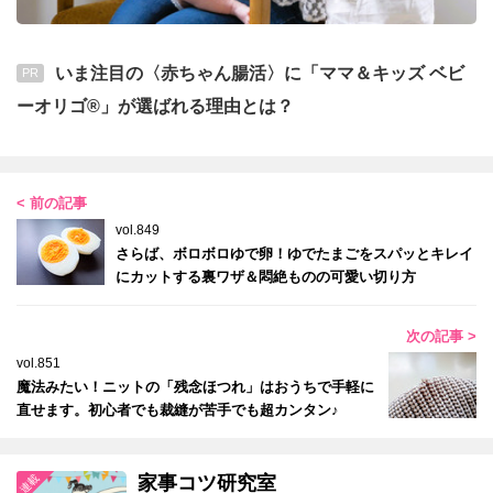
いま注目の〈赤ちゃん腸活〉に「ママ＆キッズ ベビ
PR
ーオリゴ®」が選ばれる理由とは？
< 前の記事
vol.849
さらば、ボロボロゆで卵！ゆでたまごをスパッとキレイ
にカットする裏ワザ＆悶絶ものの可愛い切り方
次の記事 >
vol.851
魔法みたい！ニットの「残念ほつれ」はおうちで手軽に
直せます。初心者でも裁縫が苦手でも超カンタン♪
家事コツ研究室