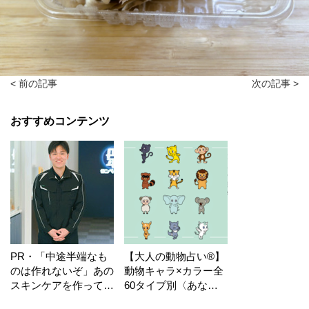
< 前の記事
次の記事 >
おすすめコンテンツ
PR・「中途半端なも
【大人の動物占い®】
のは作れないぞ」あの
動物キャラ×カラー全
スキンケアを作ってい
60タイプ別〈あなた
る工場の舞台裏！
の運勢〉は？