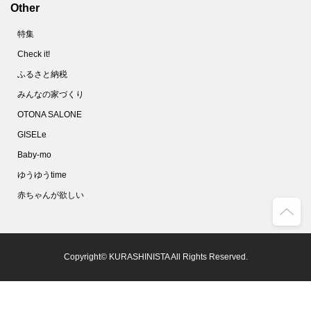
Other
68.
10分で完成！フランスパンでメロンパンを作ってみた
特集
69.
使い捨てマスクは洗える！不織布の専門家がオススメする洗い方とは？
Check it!
70.
家政夫のミタゾノ直伝！「除菌シート」の作り方【やってみた】
ふるさと納税
71.
ズボラのほっとけゆで卵。タイマーも氷水も不要です！【家事コツ】
みんなの家づくり
72.
しっとりジューシ～♪絶品「豚鶏そぼろ」使いまわしで頑張らないおうちごはん
OTONA SALONE
73.
ベーキングパウダーもイーストも不要！SNSで話題のイギリス風パンケーキを作ってみた
GISELe
74.
マスクのすき間を減らしフィット感を上げる！2つの簡単なコツとは？
Baby-mo
75.
最速５分！ゴムも不要！「Ｔシャツ切るだけ簡単マスク」を作ってみた
ゆうゆうtime
76.
100均の水切りネットってこんなに使えるの!?キッチンでの目ウロコ活用術
赤ちゃんが欲しい
77.
警視庁推薦！マスクをつけてもメガネが曇らない方法【やってみた】
78.
放っておくだけでスニーカーが真っ白になる驚きの方法とは？【やってみた】
79.
しつこいシール跡が一瞬で消えた！こんなにカンタンだったシール剥がし【家事コツ】
Copyright© KURASHINISTA All Rights Reserved.
80.
「ウタマロ」漬けって効果あり!?ガスコンロのベトベト五徳を洗ってみた！
81.
今年こそ大葉を長持ちさせる保存法をマスター！簡単でおすすめの方法はコレ