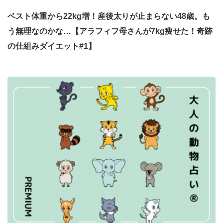
ベスト体重から22kg増！産後太りが止まらない48歳。も
う無理なのかな…【アラフィフ母さんが7kg痩せた！奇跡
の仕組みダイエット#1】