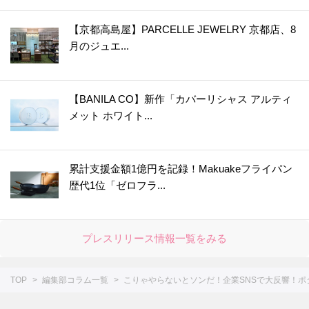
39.
【お弁当にも◎】秋の味覚の梨は〇〇〇に浸けると変色しない！〈やってみた〉
【京都高島屋】PARCELLE JEWELRY 京都店、8
40.
カイワレ大根の種ガラは【丸ごと水洗い】でスッキリきれいに！＜やってみた＞
月のジュエ...
41.
【運動会のお弁当に】めちゃ簡単！ウインナー飾り切り4選＜作ってみた＞
42.
レタスが30日間以上シャキシャキのまま！たった2つのコツで保存期間が延びる
【BANILA CO】新作「カバーリシャス アルティ
43.
アボカドは丸ごと冷凍するのが正解！？丸ごと、半割り、カットで比べてみた
メット ホワイト...
44.
○○入れるだけ！インスタント麺がモッチモチの生麺みたい！？＜やってみた＞
45.
冷しゃぶが驚きのやわらかさになる2つのコツ！＜やってみた＞
46.
まるでお店で買ったみたい！【凍らすだけで簡単＆キレイ】にロールパンに切り込みを入れられる＜やってみた＞
累計支援金額1億円を記録！Makuakeフライパン
歴代1位「ゼロフラ...
47.
【お弁当悩みを解決！】5分で完成！レンチンすき間パスタ♪＜やってみた＞
48.
チューブわさびに【○○を混ぜる】と“生わさび”に大変身！＜やってみた＞
49.
【しょうが×○○】で皮むき＆すりおろしもラクラク♪＜やってみた＞
プレスリリース情報一覧をみる
50.
【〇〇水で下ゆですると…】大根の煮物をやわらか＆味しみしみに仕上げる裏ワザ＜やってみた＞
51.
シュウマイの基本の作り方＆人気レシピ8選。レンジでも！【作ってみた】
TOP
編集部コラム一覧
こりゃやらないとソンだ！企業SNSで大反響！ポ
52.
失敗なし！「だし巻き卵」を作るコツ。おすすめアレンジシピもご紹介