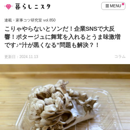
MENU
連載・家事コツ研究室 vol.850
こりゃやらないとソンだ！企業SNSで大反
響！ポタージュに舞茸を入れるとうま味激増
です♪“汁が黒くなる”問題も解決？！
コラム
更新日：2024.11.13