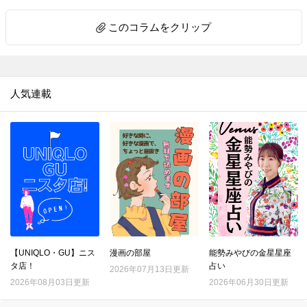
10.
料理上手がやっているアルミホイル活用の裏ワザ４選【家事コツ】
このコラムをクリップ
11.
重曹＋アレで激ラク！ガスコンロのこびりつきが気持ちいいほど落ちる【家事コツ】
12.
｢お弁当の詰め方｣成功の決め手は、ごはんに○○を作ること！【家事コツ】
13.
重曹＋アルミホイルの威力！シルバーアクセの黒ずみが一瞬で…!！ 【家事コツ】
人気連載
14.
サンドイッチの切り方。包丁とキッチンばさみで比べてみた【家事コツ】
15.
捨てる前に！ストッキングを掃除に活用♪重曹プラスで靴のニオイ消しにも【家事コツ】
16.
復活せよ！セーターの伸びた袖口を元に戻す裏ワザを試してみた
17.
100均スポンジで毛玉がポロポロ取れる!?を試してみた
18.
コスト０円！ほうれん草を長持ちさせる意外な方法
19.
汚れがごっそりとれる！ブロッコリーの洗い方
20.
電子レンジで豆腐の水切り進化版！時短と食感をいいとこ取り
21.
それ、ムダ！？野菜の「本当はしなくていいこと」3選
【UNIQLO・GU】ニス
漫画の部屋
能勢みやびの金星星座
タ店！
占い
22.
2026年07月13日更新
『マツコの知らない世界』で紹介された「最強のゆで卵」を作ってみてわかったこととは？
2026年08月03日更新
2026年06月30日更新
23.
綿100％ワイシャツの洗濯、一番シワができにくい洗濯ネットはどれ？