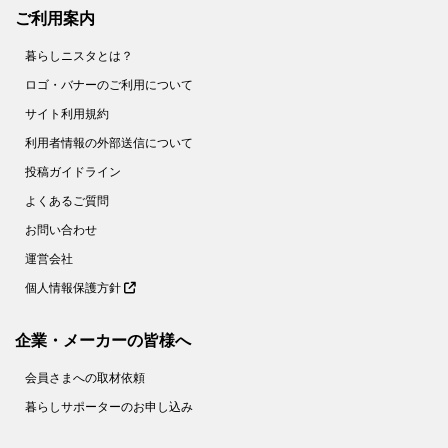
53.
1分ですぐおいしい！【にんじんスティック】の作り方＜やってみた＞
ご利用案内
54.
まるで高級ホテル！【美しすぎる目玉焼き】を作ってみた
暮らしニスタとは？
55.
【○○に浸けるだけ！】鶏むね肉が驚くほどしっとりする方法。＜やってみた＞
ロゴ・バナーのご利用について
56.
缶詰みたいにツルツル。【みかんの薄皮】があっという間にむける裏ワザがあった！
サイト利用規約
57.
家庭でもできた！【パラパラチャーハン】レシピ２選。ウン、これはお店の味♪
利用者情報の外部送信について
58.
花粉症対策にも！【野菜の塩ヨーグルト漬け】は超簡単でメチャうま♡
投稿ガイドライン
59.
さらば！ボロボロゆで卵【お酢】を入れてゆでれば、殻がツルン♪
よくあるご質問
60.
簡単な裏ワザ２つで【もやし炒め】がお店のようなシャキシャキ食感に！
お問い合わせ
61.
【節約＆時短】煮卵を１個から作る裏ワザとは!?〈やってみた〉
運営会社
個人情報保護方針
62.
【キャベツのせん切り】は○○少々で、みずみずしさキープ！ 〈やってみた〉
63.
卵１個でホテルの朝食級！【ふわとろオムレツ】を作ってみた
企業・メーカーの皆様へ
64.
捨てちゃダメ！麦茶パックで掃除が面倒なあの場所がラクにきれいに【家事コツ】
会員さまへの取材依頼
65.
＋○○で！もやし炒めがベチャッとしない絶妙食感になるコツとは？【家事コツ】
暮らしサポーターのお申し込み
66.
乾燥パスタ＋○○で焼きそばが作れる！？【やってみた】
67.
これでゆで卵の黄身が真ん中に！驚くほど簡単なコツとは？【やってみた】