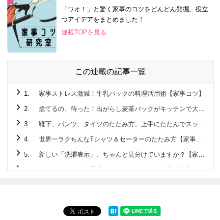
「ワオ！」と驚く家事のコツをどんどん発掘。役立
つアイデアをまとめました！
連載TOPを見る
この連載の記事一覧
1.
家事ストレス激減！牛乳パックの料理活用術【家事コツ】
2.
捨てるの、待った！出がらし麦茶パックがキッチンで大活躍♪
3.
靴下、パンツ、タイツのたたみ方。上手にたたんでスッキリ収納！【家事コツ】
4.
世界一ラクちんなTシャツ＆セーターのたたみ方【家事コツ】
5.
新しい「洗濯表示」、ちゃんと見分けていますか？【家事コツ】
6.
こんなに違う！食器洗いはタワーすすぎで節水＆効率に驚きの差が！！【家事コツ】
7.
1分で完成☆ペットボトル活用でアウトドアでも活躍する “アレ”を作ってみた！【家事コツ】
8.
玉ねぎのみじん切り。手早く粒揃いに切るには？【家事コツ】
9.
ゴム通しは安全ピンが最強説を検証【家事コツ】