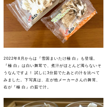
2022年8月からは『雪国まいたけ極 白』も登場。
『極 白』は白い舞茸で、煮汁がほとんど濁らないそ
うなんですよ！ 試しに3分茹でたあとの汁を比べて
みました。下写真は、左が他メーカーさんの舞茸、
右が『極 白』の茹で汁。