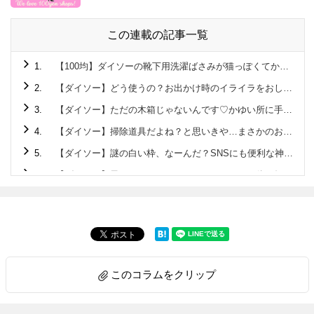
この連載の記事一覧
1.
【100均】ダイソーの靴下用洗濯ばさみが猫っぽくてかわいい！
2.
【ダイソー】どう使うの？お出かけ時のイライラをおしゃれに解決しちゃうアイテム！
3.
【ダイソー】ただの木箱じゃないんです♡かゆい所に手が届くクオリティ高すぎの220円アイテム
4.
【ダイソー】掃除道具だよね？と思いきや…まさかのお弁当に使える便利グッズ♡
5.
【ダイソー】謎の白い枠、なーんだ？SNSにも便利な神アイテムです♡
6.
【ダイソー】黒いマステ？…じゃないんです！正体を知れば驚くこと間違いなしの便利アイテム♪
7.
【セリア】箸箱みたいな容器の正体は？旅行のお悩みを解決してくれる便利アイテムでした！
8.
【ダイソー】ニット帽じゃありません！！家でも使えて旅先・帰省先にも持っていきたい便利アイテムです♡
9.
【ダイソー】地味な普通のポーチと見せかけて…家に帰ってからメチャ楽になれる便利グッズだった！
10.
【ダイソー】ファッションアイテムじゃありません！今後ますます使用頻度アップするので早いところゲット♡
このコラムをクリップ
11.
【セリア】ピピピー！雨の日、要注意なモノのストレス解消♡もうなくさない＆盗まれない
12.
【ダイソー】デキる大人が密かに持ち歩く「ふせん」の正体とは？特に冬場に「助かった～」な便利グッズです