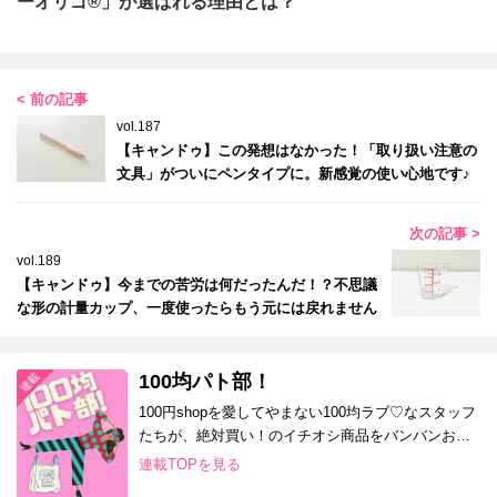
ーオリゴ®」が選ばれる理由とは？
< 前の記事
vol.187
【キャンドゥ】この発想はなかった！「取り扱い注意の
文具」がついにペンタイプに。新感覚の使い心地です♪
次の記事 >
vol.189
【キャンドゥ】今までの苦労は何だったんだ！？不思議
な形の計量カップ、一度使ったらもう元には戻れません
100均パト部！
100円shopを愛してやまない100均ラブ♡なスタッフ
たちが、絶対買い！のイチオシ商品をバンバンお届
け！
連載TOPを見る