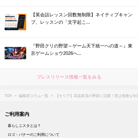
42.
【ダイソー】知らないうちに倒れててイラッ…からも解放！掃除用具をラクチン収納できる超便利アイテム♪
【英会話レッスン回数無制限】ネイティブキャン
43.
【セリア】ただのマスカラじゃない！進化したアイテムで“脱！老け見え”にもお役立ち♪
プ、レッスンの「文字起こ...
44.
【ダイソー】一見ただの白い紐なのに！？まさかの「推し活」で活躍する便利グッズ♡さて、どう使う？
45.
【ダイソー】ありそうでなかった！作り置きが劇的にラクになる薄い円盤の正体は？
46.
【セリア】細かい作業がスイスイな感動級の便利グッズ！SNS大バズりも納得だ～
『野田クリの野望～ゲーム天下統一への道～』東
京ゲームショウ2026へ...
47.
【キャン★ドゥ】ただのケースじゃない！かゆいところに手が届く仕掛けがスゴい便利アイテム
48.
今すぐ欲しい☆【ダイソー】スティックのりじゃありません！花粉の季節に活躍しそうな便利グッズ
49.
すぐ買いに行くー！！【セリア】調理中のイラッ…から一瞬で解き放たれます♡かわいい上に使えるキッチングッズ降臨♪
プレスリリース情報一覧をみる
50.
【ダイソー】紙のサメ、子どものシールじゃないんだな～☆実は予想を超えてくる機能的なアイテムでした！
51.
超コンパクトな新形態キターーー－♡【ダイソー】毎日使う消耗品のモヤッてた収納問題も解決しました
TOP
編集部コラム一覧
【セリア】高温多湿の季節に活躍！実は危険なN
52.
【ダイソー】一体なに？謎すぎるアイテムは不器用さんにもってこいのオシャレグッズだった！
53.
【セリア】ネコ形はただのデザインじゃなかった！かわいい上に働き者♡家じゅうで大活躍してくれます♪
ご利用案内
54.
【ダイソー】いろんな形の凸凹がミソ！メイクする人のわずらわしい作業がラクになる便利グッズです
暮らしニスタとは？
55.
【セリア】狭いキッチンで威力を発揮！意外と場所を取る作業がすっきりラクチンに♪
ロゴ・バナーのご利用について