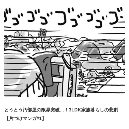
とうとう汚部屋の限界突破…！3LDK家族暮らしの悲劇
【片づけマンガ#1】