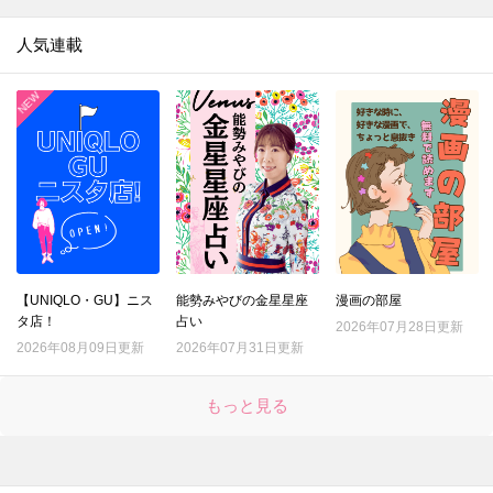
13.
【ダイソー】ただのフタじゃない！！ウェットティッシュのプチストレス解消♡ありそうでなかった画期的工夫がスゴい♡
人気連載
14.
【ダイソー】おもちゃみたいな謎パーツ、一体何？実はティータイムのモヤモヤを解決してくれるアイテムでした！
15.
【ダイソー】まさかCDプレイヤー…!?謎の円形アイテム、550円で買えるなんて驚き～!!なスグレモノです
16.
【キャンドゥ】ただのジップバッグじゃないんです！日本人に欠かせない食品をおいしく保存する専用袋♪
17.
【ダイソー】トング…じゃない！定番グッズが進化♪画期的すぎるアイテムの正体とは？
18.
【キャンドゥ】ちっちゃいケースに見せかけて？作業を激ラクにしてくれる便利キッチングッズ！手も汚れない♡
19.
【ダイソー】このクオリティで110円とはありがたや～。防災用に買ったのに…むしろ日ごろの家事で引っ張りだこです！！
20.
【ダイソー】ステンレスの棒…一体何!? 330円だけど買う価値アリな今流行りのお役立ちアイテム♪
21.
【ダイソー】手芸道具じゃない！謎のマジックテープ、現代人の時短に役立つ地味スゴグッズだった♪
【UNIQLO・GU】ニス
能勢みやびの金星星座
漫画の部屋
タ店！
占い
22.
2026年07月28日更新
【セリア】この冬、すでに争奪戦！？盛れる高見えパールアクセ♡不器用さんも失敗しない簡単アレンジも紹介
2026年08月09日更新
2026年07月31日更新
23.
【セリア】たった3cmの黒いパーツですが…何かと物騒な年末にも役立つ頼もしいアイテムです！！
24.
【ダイソー】謎の袋、実は女性の「困った！」を解決するスゴいヤツ♡年末年始のお呼ばれや旅行もこれで安心♪
もっと見る
25.
【キャンドゥ】ここまでコンパクトになるとは！！収納ラクチンな便利グッズはキッチンでもアウトドアでも使える万能アイテムです♪
26.
【ダイソー】謎のオブジェ？実は、“姿勢がよくなっちゃうかも”なスグレモノ便利グッズ♪