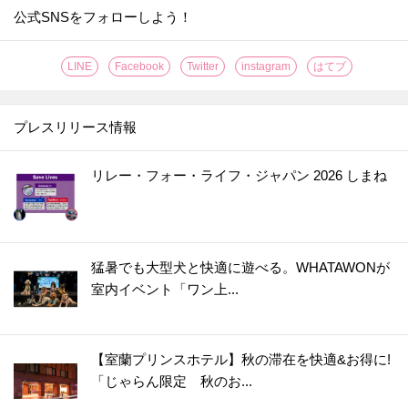
27.
【セリア】ネコ耳でほっこり♡意外な使い方で、やりたくない家事の効率も上がりますよ！
公式SNSをフォローしよう！
28.
【セリア】さらば生活感！！暮らしの消耗品をスマートに見せる＆めっちゃ使いやすくする一石二鳥グッズ
29.
【ダイソー】ブックエンド？じゃない！動きたくないズボラー注目の便利グッズです♡
LINE
Facebook
Twitter
instagram
はてブ
30.
【セリア】一体どう使うの？もう騙されない！ちっちゃいけれど頼りになるスグレモノです
31.
【ダイソー】黒いプレートに謎の切り込み？！なくしやすいモノの置き場所など幅広く使える便利アイテムなんです♪
プレスリリース情報
32.
【ダイソー】まるで魔法の棒！年末、断捨離してフリマアプリで売りたいときに大助かり♡
33.
【ダイソー】何度も洗って使えるラベルシールが便利すぎ！！食品ロスがみるみる減っていく優秀グッズ
リレー・フォー・ライフ・ジャパン 2026 しまね
34.
【キャン★ドゥ】スゴい棒が登場！！キッチンのよくあるイライラが一発解決☆
35.
【ダイソー】洗濯バサミじゃありません！調理中の“地味にイラッ”を解消＆狭いキッチンで役立つ便利グッズ
36.
【ダイソー】知恵の輪？じゃない！アウターの置きっぱなし癖をやめたい人におすすめの便利グッズ
猛暑でも大型犬と快適に遊べる。WHATAWONが
37.
【ダイソー】こう見えてキッチングッズ！使いやすい＆収納しやすいポイントがいっぱいで優秀すぎやしませんか！
室内イベント「ワン上...
38.
【ダイソー】謎のケース、何を入れる？甘い派にもごはん派にもうれしいアイテムです！
39.
【キャンドゥ】もう失敗しません！1分20秒でいつもの料理を格上げする便利アイテム
【室蘭プリンスホテル】秋の滞在を快適&お得に!
40.
【ダイソー】キャンプグッズらしいけど謎すぎるでしょ、この形！実は、ふだんから大活躍のマルチアイテムでした♪
「じゃらん限定 秋のお...
41.
【キャンドゥ】シリコーンの丸いヤツ、220円じゃ普通は買えない！？即買い決定の狭いキッチンで役立つアイテム