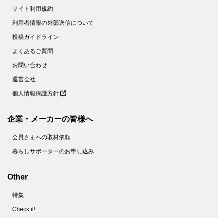
56.
【キャンドゥ】超ビッグサイズのシャワーキャップ！？実は冬中大活躍したアイテムを守ってくれる便利グッズだった！
サイト利用規約
57.
【セリア】シンプルな長方形だけど…実は、美容好き女子にうれしい！あちこちで大活躍する長方形の正体とは？
利用者情報の外部送信について
58.
【ダイソー】550円だけど即買い♡コンパクトさについ2度見しちゃうお出かけのマストアイテム！
投稿ガイドライン
59.
【ダイソー】謎のドアの正体とは？かわいいオブジェと見せかけて、実用的なグッズです！
よくあるご質問
60.
【ダイソー】インパクト大な謎グッズ、一体なに？女性のおしゃれを陰で支えるスグレモノでした！
お問い合わせ
61.
【ダイソー】不思議な形のラック？実は悩み多き場所の収納力が2倍になる便利アイテムです！
運営会社
個人情報保護方針
62.
【キャンドゥ】え！？用途がレア＆面白すぎ！おなじみの節約食材が華麗なる変身をとげるアイデアグッズです♡
63.
【ダイソー】110円でホントにいいの！？ただのペンじゃない！コンパクトなのに頼りになる1本♡
企業・メーカーの皆様へ
64.
【キャン★ドゥ】こいのぼり？じゃないよ！こう見えて頼りになる防犯グッズなんです！
会員さまへの取材依頼
65.
【キャンドゥ】子ども向けシールじゃないんです～！！家事の「ちょい面倒」を解消する便利グッズだけど、ちょっと切なくなるかも！？
暮らしサポーターのお申し込み
66.
【セリア】ママ世代必見！小さすぎるケースだけど「出しっぱなし癖」をブロックする便利グッズ
67.
【ダイソー】なんで今までなかったの！？デスクでもキッチンでも謎の形が煩わしい作業を簡単にしてくれるよ♡
Other
68.
【キャン★ドゥ】330円でも破格！喉から手が出るほど欲しい女性続出のカチューシャの正体は！？
特集
69.
【キャン★ドゥ】小さなカプセル、お薬やサプリじゃないよ。もたつき解消！一度使えばもうない時には戻れません！！
Check it!
70.
【キャンドゥ】謎の白い筆ペン！？かと思いきや、おぉっと驚く意外な使い方の便利グッズ。ほったらかしにしがちな不便を解消♪