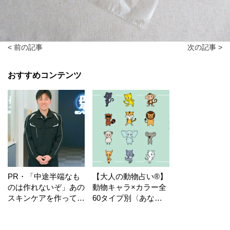
< 前の記事
次の記事 >
おすすめコンテンツ
PR・「中途半端なも
【大人の動物占い®】
のは作れないぞ」あの
動物キャラ×カラー全
スキンケアを作ってい
60タイプ別〈あなた
る工場の舞台裏！
の運勢〉は？