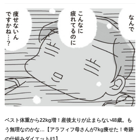
ベスト体重から22kg増！産後太りが止まらない48歳。も
う無理なのかな…【アラフィフ母さんが7kg痩せた！奇跡
の仕組みダイエット#1】