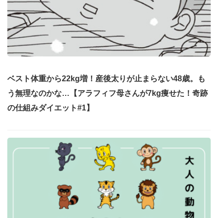
ベスト体重から22kg増！産後太りが止まらない48歳。も
う無理なのかな…【アラフィフ母さんが7kg痩せた！奇跡
の仕組みダイエット#1】