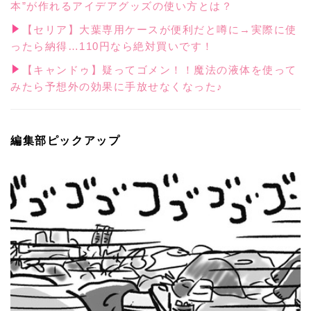
本”が作れるアイデアグッズの使い方とは？
【セリア】大葉専用ケースが便利だと噂に→実際に使
ったら納得…110円なら絶対買いです！
【キャンドゥ】疑ってゴメン！！魔法の液体を使って
みたら予想外の効果に手放せなくなった♪
編集部ピックアップ