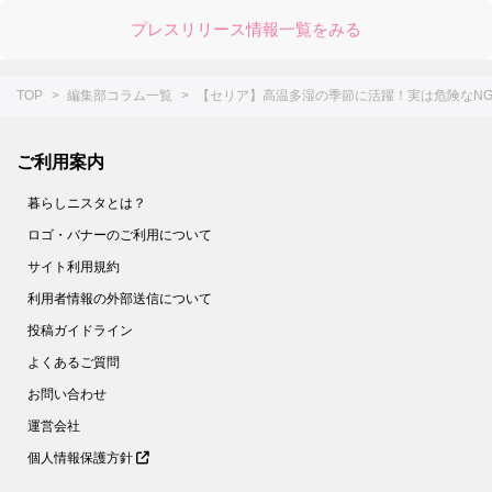
49.
すぐ買いに行くー！！【セリア】調理中のイラッ…から一瞬で解き放たれます♡かわいい上に使えるキッチングッズ降臨♪
プレスリリース情報一覧をみる
50.
【ダイソー】紙のサメ、子どものシールじゃないんだな～☆実は予想を超えてくる機能的なアイテムでした！
51.
超コンパクトな新形態キターーー－♡【ダイソー】毎日使う消耗品のモヤッてた収納問題も解決しました
TOP
編集部コラム一覧
【セリア】高温多湿の季節に活躍！実は危険なN
52.
【ダイソー】一体なに？謎すぎるアイテムは不器用さんにもってこいのオシャレグッズだった！
53.
【セリア】ネコ形はただのデザインじゃなかった！かわいい上に働き者♡家じゅうで大活躍してくれます♪
ご利用案内
54.
【ダイソー】いろんな形の凸凹がミソ！メイクする人のわずらわしい作業がラクになる便利グッズです
暮らしニスタとは？
55.
【セリア】狭いキッチンで威力を発揮！意外と場所を取る作業がすっきりラクチンに♪
ロゴ・バナーのご利用について
56.
【キャンドゥ】超ビッグサイズのシャワーキャップ！？実は冬中大活躍したアイテムを守ってくれる便利グッズだった！
サイト利用規約
57.
【セリア】シンプルな長方形だけど…実は、美容好き女子にうれしい！あちこちで大活躍する長方形の正体とは？
利用者情報の外部送信について
58.
【ダイソー】550円だけど即買い♡コンパクトさについ2度見しちゃうお出かけのマストアイテム！
投稿ガイドライン
59.
【ダイソー】謎のドアの正体とは？かわいいオブジェと見せかけて、実用的なグッズです！
よくあるご質問
60.
【ダイソー】インパクト大な謎グッズ、一体なに？女性のおしゃれを陰で支えるスグレモノでした！
お問い合わせ
61.
【ダイソー】不思議な形のラック？実は悩み多き場所の収納力が2倍になる便利アイテムです！
運営会社
個人情報保護方針
62.
【キャンドゥ】え！？用途がレア＆面白すぎ！おなじみの節約食材が華麗なる変身をとげるアイデアグッズです♡