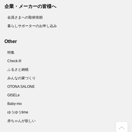
63.
【ダイソー】110円でホントにいいの！？ただのペンじゃない！コンパクトなのに頼りになる1本♡
企業・メーカーの皆様へ
64.
【キャン★ドゥ】こいのぼり？じゃないよ！こう見えて頼りになる防犯グッズなんです！
会員さまへの取材依頼
65.
【キャンドゥ】子ども向けシールじゃないんです～！！家事の「ちょい面倒」を解消する便利グッズだけど、ちょっと切なくなるかも！？
暮らしサポーターのお申し込み
66.
【セリア】ママ世代必見！小さすぎるケースだけど「出しっぱなし癖」をブロックする便利グッズ
67.
【ダイソー】なんで今までなかったの！？デスクでもキッチンでも謎の形が煩わしい作業を簡単にしてくれるよ♡
Other
68.
【キャン★ドゥ】330円でも破格！喉から手が出るほど欲しい女性続出のカチューシャの正体は！？
特集
69.
【キャン★ドゥ】小さなカプセル、お薬やサプリじゃないよ。もたつき解消！一度使えばもうない時には戻れません！！
Check it!
70.
【キャンドゥ】謎の白い筆ペン！？かと思いきや、おぉっと驚く意外な使い方の便利グッズ。ほったらかしにしがちな不便を解消♪
ふるさと納税
71.
【キャン★ドゥ】お風呂時間が快適＆楽しくなっちゃう♪シンプルな形に隠されたアイデアに感激！！
みんなの家づくり
72.
【ダイソー】手のひらサイズの輪っかが感動の発明品！小さいワガママ全部叶いました♡
OTONA SALONE
73.
【キャンドゥ】画期的すぎでしょ♡お弁当の「洗うの面倒！」「ゴミが出る！」プチストレスを解消する便利グッズ
GISELe
74.
【ダイソー】この手があったか！不思議な形のNEWアイテムは人気商品の予感しかない♪
Baby-mo
75.
【セリア】早い！強い！小さい！ペンなのにペンじゃない不思議アイテムが重宝します♪
ゆうゆうtime
76.
【ダイソー】スタイリッシュな文房具？取り出すと伸ばせて手にフィット！の目ウロコアイテム
赤ちゃんが欲しい
77.
【キャンドゥ】かさばるグッズがこんなにスリムに！？外出先で“スマートな人”って思われちゃうかも♡