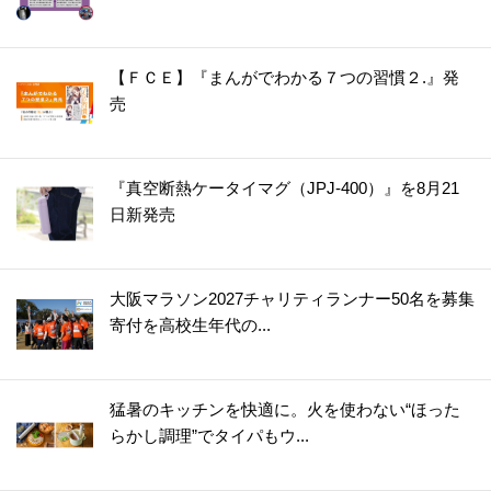
35.
【ダイソー】洗濯バサミじゃありません！調理中の“地味にイラッ”を解消＆狭いキッチンで役立つ便利グッズ
36.
【ダイソー】知恵の輪？じゃない！アウターの置きっぱなし癖をやめたい人におすすめの便利グッズ
【ＦＣＥ】『まんがでわかる７つの習慣２.』発
37.
【ダイソー】こう見えてキッチングッズ！使いやすい＆収納しやすいポイントがいっぱいで優秀すぎやしませんか！
売
38.
【ダイソー】謎のケース、何を入れる？甘い派にもごはん派にもうれしいアイテムです！
39.
【キャンドゥ】もう失敗しません！1分20秒でいつもの料理を格上げする便利アイテム
『真空断熱ケータイマグ（JPJ-400）』を8月21
40.
【ダイソー】キャンプグッズらしいけど謎すぎるでしょ、この形！実は、ふだんから大活躍のマルチアイテムでした♪
日新発売
41.
【キャンドゥ】シリコーンの丸いヤツ、220円じゃ普通は買えない！？即買い決定の狭いキッチンで役立つアイテム
42.
【ダイソー】知らないうちに倒れててイラッ…からも解放！掃除用具をラクチン収納できる超便利アイテム♪
大阪マラソン2027チャリティランナー50名を募集
43.
【セリア】ただのマスカラじゃない！進化したアイテムで“脱！老け見え”にもお役立ち♪
寄付を高校生年代の...
44.
【ダイソー】一見ただの白い紐なのに！？まさかの「推し活」で活躍する便利グッズ♡さて、どう使う？
45.
【ダイソー】ありそうでなかった！作り置きが劇的にラクになる薄い円盤の正体は？
46.
【セリア】細かい作業がスイスイな感動級の便利グッズ！SNS大バズりも納得だ～
猛暑のキッチンを快適に。火を使わない“ほった
らかし調理”でタイパもウ...
47.
【キャン★ドゥ】ただのケースじゃない！かゆいところに手が届く仕掛けがスゴい便利アイテム
48.
今すぐ欲しい☆【ダイソー】スティックのりじゃありません！花粉の季節に活躍しそうな便利グッズ