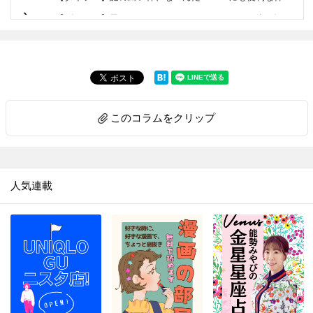
6.
【ダイソー】黒いマステ？…じゃないんです！正体を知れば驚くこと間違いなしの便利アイテム♪
7.
【セリア】箸箱みたいな容器の正体は？旅行のお悩みを解決してくれる便利アイテムでした！
8.
【ダイソー】ニット帽じゃありません！！家でも使えて旅先・帰省先にも持っていきたい便利アイテムです♡
9.
【ダイソー】地味な普通のポーチと見せかけて…家に帰ってからメチャ楽になれる便利グッズだった！
10.
【ダイソー】ファッションアイテムじゃありません！今後ますます使用頻度アップするので早いところゲット♡
このコラムをクリップ
11.
【セリア】ピピピー！雨の日、要注意なモノのストレス解消♡もうなくさない＆盗まれない
12.
【ダイソー】デキる大人が密かに持ち歩く「ふせん」の正体とは？特に冬場に「助かった～」な便利グッズです
13.
【ダイソー】ただのフタじゃない！！ウェットティッシュのプチストレス解消♡ありそうでなかった画期的工夫がスゴい♡
人気連載
14.
【ダイソー】おもちゃみたいな謎パーツ、一体何？実はティータイムのモヤモヤを解決してくれるアイテムでした！
15.
【ダイソー】まさかCDプレイヤー…!?謎の円形アイテム、550円で買えるなんて驚き～!!なスグレモノです
16.
【キャンドゥ】ただのジップバッグじゃないんです！日本人に欠かせない食品をおいしく保存する専用袋♪
17.
【ダイソー】トング…じゃない！定番グッズが進化♪画期的すぎるアイテムの正体とは？
18.
【キャンドゥ】ちっちゃいケースに見せかけて？作業を激ラクにしてくれる便利キッチングッズ！手も汚れない♡
19.
【ダイソー】このクオリティで110円とはありがたや～。防災用に買ったのに…むしろ日ごろの家事で引っ張りだこです！！