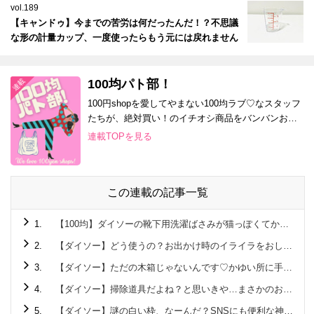
vol.189
【キャンドゥ】今までの苦労は何だったんだ！？不思議
な形の計量カップ、一度使ったらもう元には戻れません
100均パト部！
100円shopを愛してやまない100均ラブ♡なスタッフ
たちが、絶対買い！のイチオシ商品をバンバンお届
け！
連載TOPを見る
この連載の記事一覧
1.
【100均】ダイソーの靴下用洗濯ばさみが猫っぽくてかわいい！
2.
【ダイソー】どう使うの？お出かけ時のイライラをおしゃれに解決しちゃうアイテム！
3.
【ダイソー】ただの木箱じゃないんです♡かゆい所に手が届くクオリティ高すぎの220円アイテム
4.
【ダイソー】掃除道具だよね？と思いきや…まさかのお弁当に使える便利グッズ♡
5.
【ダイソー】謎の白い枠、なーんだ？SNSにも便利な神アイテムです♡