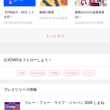
20.
【ダイソー】ステンレスの棒…一体何!? 330円だけど買う価値アリな今流行りのお役立ちアイテム♪
21.
【ダイソー】手芸道具じゃない！謎のマジックテープ、現代人の時短に役立つ地味スゴグッズだった♪
【UNIQLO・GU】ニス
漫画の部屋
能勢みやびの金星星座
タ店！
占い
22.
2026年07月13日更新
【セリア】この冬、すでに争奪戦！？盛れる高見えパールアクセ♡不器用さんも失敗しない簡単アレンジも紹介
2026年08月03日更新
2026年06月30日更新
23.
【セリア】たった3cmの黒いパーツですが…何かと物騒な年末にも役立つ頼もしいアイテムです！！
24.
【ダイソー】謎の袋、実は女性の「困った！」を解決するスゴいヤツ♡年末年始のお呼ばれや旅行もこれで安心♪
もっと見る
25.
【キャンドゥ】ここまでコンパクトになるとは！！収納ラクチンな便利グッズはキッチンでもアウトドアでも使える万能アイテムです♪
26.
【ダイソー】謎のオブジェ？実は、“姿勢がよくなっちゃうかも”なスグレモノ便利グッズ♪
27.
【セリア】ネコ耳でほっこり♡意外な使い方で、やりたくない家事の効率も上がりますよ！
公式SNSをフォローしよう！
28.
【セリア】さらば生活感！！暮らしの消耗品をスマートに見せる＆めっちゃ使いやすくする一石二鳥グッズ
29.
【ダイソー】ブックエンド？じゃない！動きたくないズボラー注目の便利グッズです♡
LINE
Facebook
Twitter
instagram
はてブ
30.
【セリア】一体どう使うの？もう騙されない！ちっちゃいけれど頼りになるスグレモノです
31.
【ダイソー】黒いプレートに謎の切り込み？！なくしやすいモノの置き場所など幅広く使える便利アイテムなんです♪
プレスリリース情報
32.
【ダイソー】まるで魔法の棒！年末、断捨離してフリマアプリで売りたいときに大助かり♡
33.
【ダイソー】何度も洗って使えるラベルシールが便利すぎ！！食品ロスがみるみる減っていく優秀グッズ
リレー・フォー・ライフ・ジャパン 2026 しまね
34.
【キャン★ドゥ】スゴい棒が登場！！キッチンのよくあるイライラが一発解決☆