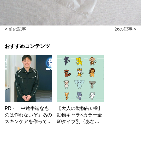
< 前の記事
次の記事 >
おすすめコンテンツ
PR・「中途半端なも
【大人の動物占い®】
のは作れないぞ」あの
動物キャラ×カラー全
スキンケアを作ってい
60タイプ別〈あなた
る工場の舞台裏！
の運勢〉は？