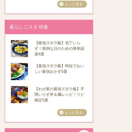
もっと見る
暮らしニスタ 特集
【最強ズボラ飯】包丁いら
ず！面倒な日のための簡単副
菜4選
【最強ズボラ飯】時短でおい
しい最強おかず5選
【わが家の最強ズボラ飯】手
間いらず丼＆麺レシピ！リピ
確定5選
もっと見る