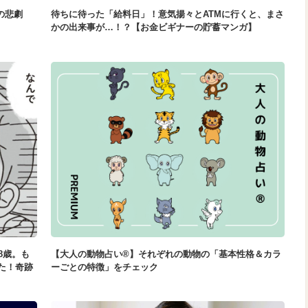
の悲劇
待ちに待った「給料日」！意気揚々とATMに行くと、まさ
かの出来事が…！？【お金ビギナーの貯蓄マンガ】
8歳。も
【大人の動物占い®】それぞれの動物の「基本性格＆カラ
た！奇跡
ーごとの特徴」をチェック