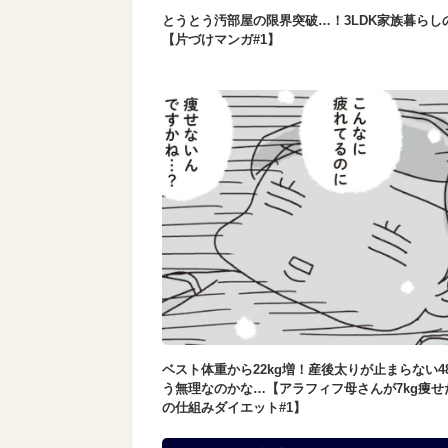
とうとう汚部屋の限界突破…！3LDK家族暮らし
【片づけマンガ#1】
ベスト体重から22kg増！産後太りが止まらない4
う無理なのかな…【アラフィフ母さんが7kg痩せ
の仕組みダイエット#1】